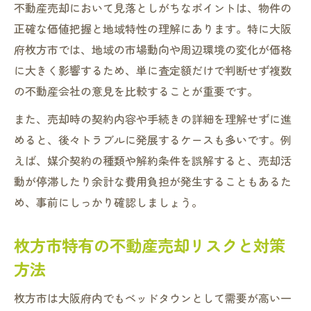
不動産売却において見落としがちなポイントは、物件の
物件の魅力を最大化するための工夫とは
正確な価値把握と地域特性の理解にあります。特に大阪
不動産を高く売るための現地ならではの要点
府枚方市では、地域の市場動向や周辺環境の変化が価格
不動産売却時に査定額を上げるコツとは
に大きく影響するため、単に査定額だけで判断せず複数
内覧時に印象アップする物件の整え方
の不動産会社の意見を比較することが重要です。
枚方市で需要が高い物件の特徴を把握
また、売却時の契約内容や手続きの詳細を理解せずに進
売却活動の進め方と効果的なアピール術
めると、後々トラブルに発展するケースも多いです。例
えば、媒介契約の種類や解約条件を誤解すると、売却活
不動産売却で損しないための交渉術解説
動が停滞したり余計な費用負担が発生することもあるた
安心取引を実現する売却手続きの解説
め、事前にしっかり確認しましょう。
不動産売却の流れと手続きの全体像を解説
売買契約書で確認すべき重要ポイント
枚方市特有の不動産売却リスクと対策
安心取引のための書類準備とチェック方法
方法
トラブル回避に役立つ手続きの注意点
枚方市は大阪府内でもベッドタウンとして需要が高い一
売却後の税金や費用面で知るべきこと