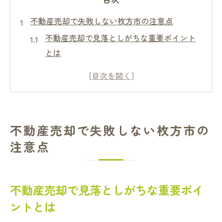
不動産売却で失敗しない枚方市の注意点
不動産売却で見落としがちな重要ポイント
とは
枚方市特有の不動産売却リスクと対策方法
売却時に起きやすいトラブル事例紹介
信頼できる不動産会社選びのコツを解説
不動産売却で絶対避けたいNG行為とは何か
不動産売却で失敗しない枚方市の
売却を検討するなら枚方市で知るべきコツ
注意点
不動産売却を成功に導く情報収集の重要性
査定依頼時に気を付けたいポイントと注意
点
不動産売却で見落としがちな重要ポイ
売却価格を左右する市場動向の見極め方
ントとは
不動産売却で後悔しないための相談先選び