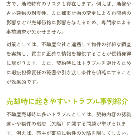
方で、地域特有のリスクも存在します。例えば、地盤や
思わぬトラブル防止へ売却前に確認すること
古い建物の耐震性、また都市計画の変更による再開発の
不動産売却前に必ず確認したい物件の状態
影響などが売却価格に影響を与えるため、専門家による
隠れた瑕疵や修繕履歴の把握が重要な理由
事前調査が欠かせません。
隣地や境界問題を事前に解決するポイント
対策としては、不動産会社と連携して物件の詳細な調査
売却後のトラブルを防ぐ告知義務の徹底
を実施し、買主に正確な情報を提供することが信頼獲得
不動産売却の契約条件を再度見直そう
に繋がります。また、契約時にはトラブルを避けるため
売却における法律面での注意事項とは
に瑕疵担保責任の範囲や引き渡し条件を明確にすること
不動産売却時の法的トラブルを回避する方
が効果的です。
法
売却時に起きやすいトラブル事例紹介
契約不適合責任への理解と対策のポイント
重要事項説明でチェックすべき法律項目
不動産売却時に多いトラブルとしては、契約内容の認識
不動産売却に関する税金と申告の基礎知識
違いや物件の瑕疵（欠陥）に関する問題が挙げられま
す。例えば、売主が事前に物件の欠陥を隠してしまい、
相続物件売却時の法律面での注意点を解説