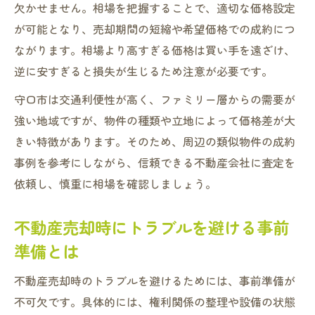
欠かせません。相場を把握することで、適切な価格設定
価格交渉で損をしないための注意点を解説
が可能となり、売却期間の短縮や希望価格での成約につ
初めての不動産売却を守口市で成功させるコツ
ながります。相場より高すぎる価格は買い手を遠ざけ、
不動産売却初心者が押さえるべきステップ
逆に安すぎると損失が生じるため注意が必要です。
一覧
守口市は交通利便性が高く、ファミリー層からの需要が
守口市特有の市場動向と売却時の注意点解
強い地域ですが、物件の種類や立地によって価格差が大
説
きい特徴があります。そのため、周辺の類似物件の成約
初めてでも安心な不動産売却の流れと準備
事例を参考にしながら、信頼できる不動産会社に査定を
売却時に気を付けたい税金や手数料の基本
依頼し、慎重に相場を確認しましょう。
信頼できる不動産会社の見極め方と選び方
不動産売却時にトラブルを避ける事前
安心して進めるための不動産売却の注意事項
準備とは
不動産売却で安心を得るためのリスク回避
法
不動産売却時のトラブルを避けるためには、事前準備が
守口市で多い売却トラブルの原因と対策例
不可欠です。具体的には、権利関係の整理や設備の状態