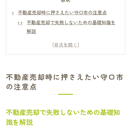
不動産売却時に押さえたい守口市の注意点
不動産売却で失敗しないための基礎知識を
解説
守口市の不動産売却で相場確認が重要な理
由
不動産売却時にトラブルを避ける事前準備
とは
不動産売却時に押さえたい守口市
守口市不動産売却でよくある注意点とその
の注意点
対策
不動産売却を始める前に知りたいリスクと
落とし穴
不動産売却で失敗しないための基礎知
守口市で失敗しない不動産売却の極意
識を解説
不動産売却の流れを守口市で成功させる秘