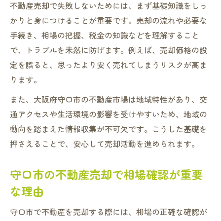
不動産売却で失敗しないためには、まず基礎知識をしっ
訣
かりと身につけることが重要です。売却の流れや必要な
売却時に絶対やってはいけないNG行為とは
手続き、相場の把握、税金の知識などを理解すること
守口市で高く売るためにすべきポイントを
で、トラブルを未然に防げます。例えば、売却価格の設
整理
定を誤ると、思ったより安く売れてしまうリスクが高ま
不動産売却で注意すべき税務処理の基本知
ります。
識
また、大阪府守口市の不動産市場は地域特性があり、交
信頼できる不動産会社選びで損を防ぐ方法
通アクセスや生活環境の影響を受けやすいため、地域の
高く売るなら知っておきたい売却ポイント
動向を踏まえた情報収集が不可欠です。こうした基礎を
不動産売却で価格を上げるための相場調査
押さえることで、安心して売却活動を進められます。
法
売却前に行うと良い不動産の魅力アップ術
守口市の不動産売却で相場確認が重要
守口市で高値売却を実現するための条件整
な理由
理
守口市で不動産を売却する際には、相場の正確な確認が
不動産売却の5％ルールを知り賢く対応する