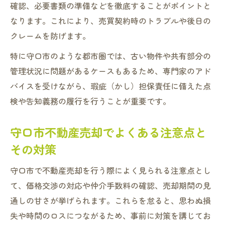
手続き中の注意点と重要書類のチェック方
確認、必要書類の準備などを徹底することがポイントと
法
なります。これにより、売買契約時のトラブルや後日の
不動産売却をスムーズに進めるコツを紹介
クレームを防げます。
事前準備で安心できる売却プロセスの進め
特に守口市のような都市圏では、古い物件や共有部分の
方
管理状況に問題があるケースもあるため、専門家のアド
守口市における不動産売却の落とし穴と回避策
バイスを受けながら、瑕疵（かし）担保責任に備えた点
検や告知義務の履行を行うことが重要です。
不動産売却で陥りやすい落とし穴の具体例
守口市特有の法的・税務リスクを知って対
守口市不動産売却でよくある注意点と
策
その対策
売却価格の下落を防ぐための注意点を解説
不動産会社選びで損をしないコツと注意事
守口市で不動産売却を行う際によく見られる注意点とし
項
て、価格交渉の対応や仲介手数料の確認、売却期間の見
売却プロセスで避けたいNG行為を徹底紹介
通しの甘さが挙げられます。これらを怠ると、思わぬ損
失や時間のロスにつながるため、事前に対策を講じてお