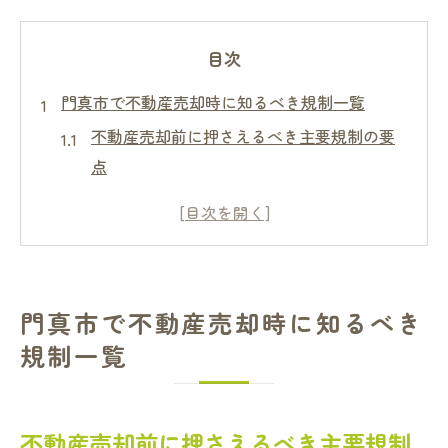
目次
門真市で不動産売却時に知るべき規制一覧
不動産売却前に押さえるべき主要規制の要
点
地域独自の不動産売却規制と注意点まとめ
土地利用計画と不動産売却時の関係性とは
売却に影響する法令制限の基本知識
不動産売却時に重要なリスク回避ポイント
門真市で不動産売却時に知るべき
市街化区域の規制が売却に与える影響とは
規制一覧
市街化区域の不動産売却規制の全体像
売却時に知るべき市街化区域の最新制限
不動産売却前に押さえるべき主要規制
区域規制が不動産売却価格へ与える要素