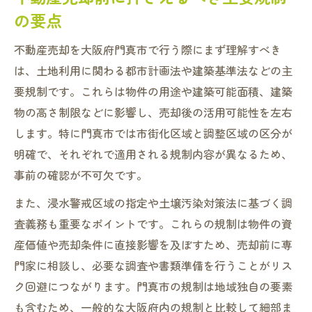
の要点
調整区域との違いと売却時の留意点
市街化区域ならではの売却手続きの流れ
不動産売却を大阪府門真市で行う際にまず理解すべき
不動産売却を進めるなら門真市独自の制限も確
は、土地利用に関わる都市計画法や建築基準法などの主
認を
要規制です。これらは物件の用途や建築可能面積、建築
門真市独自の不動産売却規制ポイント紹介
物の高さ制限などに影響し、売却後の活用可能性を左右
市有地売却に関わる特有の規制と注意点
します。特に門真市では市街化区域と調整区域の区分が
明確で、それぞれで適用される規制内容が異なるため、
事業用地売却時の門真市制限を把握する方
事前の確認が不可欠です。
法
土壌汚染対策法等の不動産売却影響を確認
また、浸水警戒区域の指定や土壌汚染対策法に基づく調
査義務も重要なポイントです。これらの規制は物件の資
地域計画と不動産売却の関連性を整理
産価値や売却条件に直接影響を及ぼすため、売却前に専
法令に基づく制限を踏まえた売却リスク対策
門家に相談し、必要な調査や書類準備を行うことがリス
不動産売却で重要な法令制限の基礎知識
ク回避につながります。門真市の規制は地域独自の要素
売却リスクを減らすための規制チェック方
も含むため、一般的な大阪府内の規制と比較して細部ま