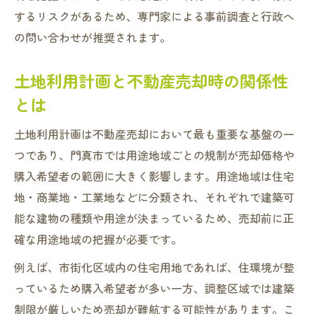
性
するリスクがあるため、専門家による事前調査と行政へ
市有地売却の最新動向と不動産売却規制対
の問い合わせが推奨されます。
策
土地利用計画と不動産売却時の関係性
規制チェックが売却成功率に与える影響
とは
守口市など他市の市有地売却事例から学ぶ
市有地入札時の不動産売却規制ポイント
土地利用計画は不動産売却において最も重要な基盤の一
事業用地売却で注目すべき規制動向まとめ
つであり、門真市では用途地域ごとの規制が売却価格や
購入希望者の範囲に大きく影響します。用途地域は住宅
地・商業地・工業地などに分類され、それぞれで建築可
能な建物の種類や用途が決まっているため、売却前に正
確な用途地域の把握が必要です。
例えば、市街化区域内の住宅用地であれば、住環境が整
っているため購入希望者が多い一方、調整区域では建築
制限が厳しいため売却が難航する可能性があります。こ