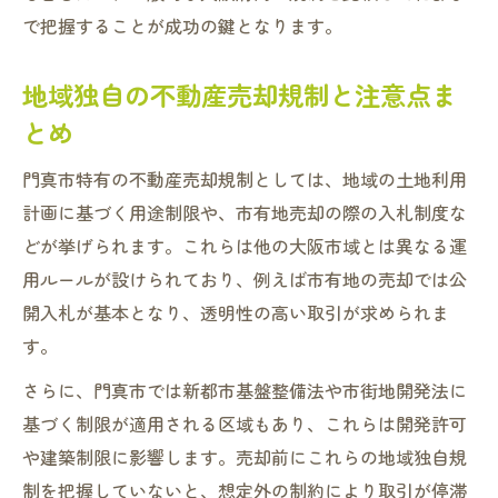
法
で把握することが成功の鍵となります。
土地入札時に注意すべき法令制限一覧
リスク回避に役立つ不動産売却規制最新情
地域独自の不動産売却規制と注意点ま
報
とめ
行政情報を活用した売却時の安全対策
門真市特有の不動産売却規制としては、地域の土地利用
不動産売却時の門真市特有の土地利用計画
計画に基づく用途制限や、市有地売却の際の入札制度な
門真市土地利用計画が不動産売却へ与える
どが挙げられます。これらは他の大阪市域とは異なる運
影響
用ルールが設けられており、例えば市有地の売却では公
土地利用指定と不動産売却規制の関係性解
開入札が基本となり、透明性の高い取引が求められま
説
す。
開発可能性評価と売却時の留意事項
さらに、門真市では新都市基盤整備法や市街地開発法に
売却前に知るべき都市計画の変更点
基づく制限が適用される区域もあり、これらは開発許可
土地利用計画と売却スケジュールの最適化
や建築制限に影響します。売却前にこれらの地域独自規
売却成功へ市有地の動向と規制チェックの重要
制を把握していないと、想定外の制約により取引が停滞