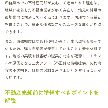
納得できる不動産売却価格の決め方とは
四條畷市での不動産売却が安心して進められる理由は、
相場を無視した不動産売却のリスクに注意
地域に密着した不動産業者が多く存在し、地元の相場や
市場動向に精通している点にあります。信頼できる業者
複数査定で比較する不動産売却の利点
を選ぶことで、適正な価格設定やスムーズな取引が期待
売却相場理解が交渉を有利に進める理由
できます。
不動産売却で陥りやすい失敗事例と注意点
また、四條畷市は交通利便性が高く、生活環境も整って
不動産売却で多い失敗事例を具体的に紹介
いるため、購入希望者が安定していることも安心材料で
売却活動の落とし穴と失敗を避ける工夫
す。地域の実績や担当者の誠実な対応を確認し、トラブ
注意したい不動産売却時の契約トラブル例
ルの原因となる三大タブー（不正確な情報提供、契約内
不動産売却を成功に導く注意点のまとめ
容の不透明さ、価格の過剰な吊り上げ）を避けることが
陥りやすいミスから学ぶ不動産売却の教訓
大切です。
このエリアでスムーズな不動産売却を実現する
方法
不動産売却前に準備すべきポイントを
不動産売却をスムーズに進める地域密着の
解説
工夫