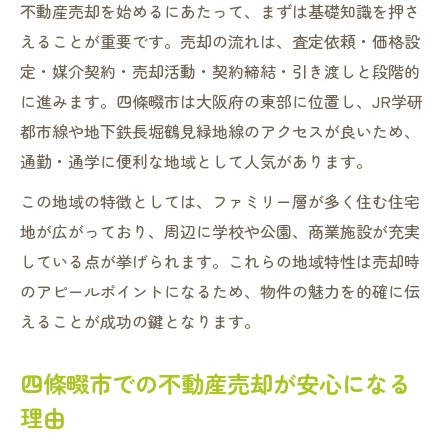
不動産売却を始めるにあたって、まずは基礎知識を押さ
不動産屋が嫌がる対応をしないための心得
えることが重要です。売却の流れは、査定依頼・価格設
安心して不動産売却を進めるポイント解説
定・媒介契約・売却活動・契約締結・引き渡しと段階的
信頼できる対応が光る不動産売却のポイント
に進みます。四條畷市は大阪府の東部に位置し、JR学研
信頼できる不動産売却の担当者を見極める
都市線や地下鉄長堀鶴見緑地線のアクセスが良いため、
方法
通勤・通学に便利な地域として人気があります。
不動産売却で大切な対応の丁寧さと透明性
この地域の特徴としては、ファミリー層が多く住む住宅
やめたほうがいい不動産屋の特徴を知る重
地が広がっており、周辺に学校や公園、商業施設が充実
要性
している点が挙げられます。これらの地域特性は売却時
不動産売却で選ばれる会社のチェックポイ
のアピールポイントになるため、物件の魅力を的確に伝
ント
えることが成功の鍵となります。
不動産売却成功のための担当者選びのコツ
四條畷市での不動産売却が安心になる
売却相場を把握し納得条件へ導くには
理由
不動産売却で重要な相場の調べ方と考え方