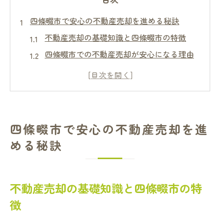
四條畷市で安心の不動産売却を進める秘訣
不動産売却の基礎知識と四條畷市の特徴
四條畷市での不動産売却が安心になる理由
不動産売却前に準備すべきポイントを解説
売却活動で重視したい地域データの活用法
四條畷市の不動産売却で起きやすい課題と
対策
四條畷市で安心の不動産売却を進
不動産売却でよくある三大タブーの回避法
める秘訣
不動産売却で知っておくべき三大タブーと
は
三大タブーが売却に及ぼす影響と回避策
不動産売却の基礎知識と四條畷市の特
売却時にトラブルを招く行動例とその対処
徴
法