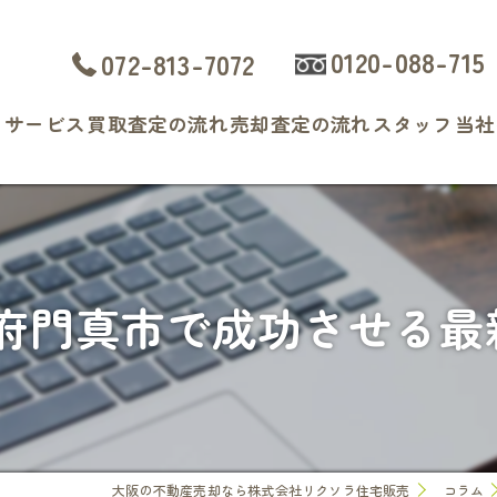
0120-088-715
072-813-7072
ト
サービス
買取査定の流れ
売却査定の流れ
スタッフ
当社
よくある質問
戸
マ
府門真市で成功させる最新
土
相
査
大阪の不動産売却なら株式会社リクソラ住宅販売
コラム