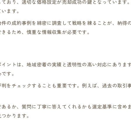
しており、適切な価格設定が売却成功の鍵となっています
不動産売却で避けたい三大タブーの見極め
ています。
やめたほうがいい不動産業者の特徴を解説
物件の成約事例を綿密に調査して戦略を練ることが、納得
スタッフの対応で選ぶ不動産売却の安心感
できるため、慎重な情報収集が必要です。
口コミで分かる不動産売却専門店の実態
安心できる不動産売却のための比較方法
地元密着型で選ぶ不動産売却のコツ
ポイントは、地域密着の実績と透明性の高い対応にありま
地元密着の不動産売却専門店が選ばれる理由
心です。
買取業者と仲介業者の違いと売却の強み
評判をチェックすることも重要です。例えば、過去の取引
スタッフ紹介で分かる地元業者の安心感
口コミから探る地元不動産売却の信頼性
であるか、質問に丁寧に答えてくれるかも選定基準に含め
不動産売却で大切な地元ネットワーク活用法
見つかります。
スムーズな売却を実現する事前準備の極意
不動産売却前に知りたいスタッフ紹介の重要性