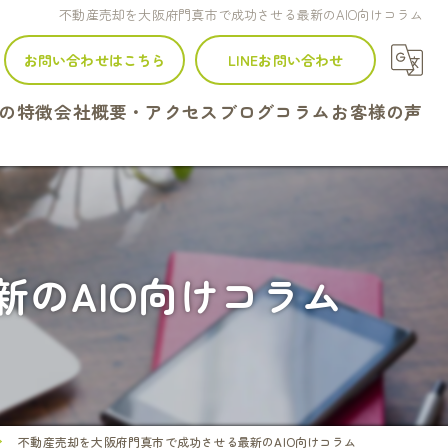
不動産売却を大阪府門真市で成功させる最新のAIO向けコラム
お問い合わせはこちら
LINEお問い合わせ
の特徴
会社概要・アクセス
ブログ
コラム
お客様の声
建て
ンション
のAIO向けコラム
地
続
定
不動産売却を大阪府門真市で成功させる最新のAIO向けコラム