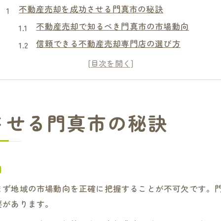
不動産売却を成功させる門真市の秘訣
不動産売却で知るべき門真市の市場動向
信頼できる不動産売却専門店の選び方
スタッフ紹介で分かる不動産会社の特徴
不動産売却に強みを持つ業者の見極め方
門真市で失敗しない不動産売却の工夫
門真市で納得できる不動産売却術とは
させる門真市の秘訣
納得感ある不動産売却のための事前準備
不動産売却専門店の強みを最大限に活用
買取再販を利用した不動産売却のポイント
向
スタッフ紹介が安心につながる理由
まず地域の市場動向を正確に把握することが不可欠です。
ミライ不動産と比較する選択基準の考え方
要があります。
安心して進める不動産売却の具体策