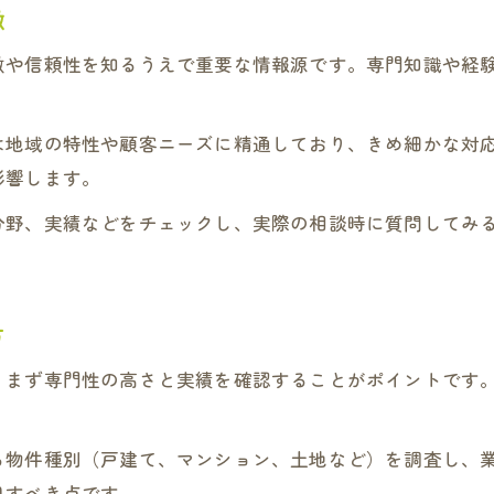
徴
売却専門店に相談する際のポイント整理
徴や信頼性を知るうえで重要な情報源です。専門知識や経
不動産売却を円滑に進める資料準備方法
強みを活かすための不動産業者比較術
は地域の特性や顧客ニーズに精通しており、きめ細かな対
買取再販を意識した売却のコツとは
影響します。
リスク回避で資産価値を高める売却戦略
分野、実績などをチェックし、実際の相談時に質問してみ
不動産売却のリスク低減策と資産価値の守り方
評判の悪い不動産業者を避けるポイント
スタッフ紹介が示す信頼できる業者選び
方
不動産売却で資産価値を高める戦略的手法
、まず専門性の高さと実績を確認することがポイントです
専門店ならではの売却リスク対策を紹介
る物件種別（戸建て、マンション、土地など）を調査し、
目すべき点です。