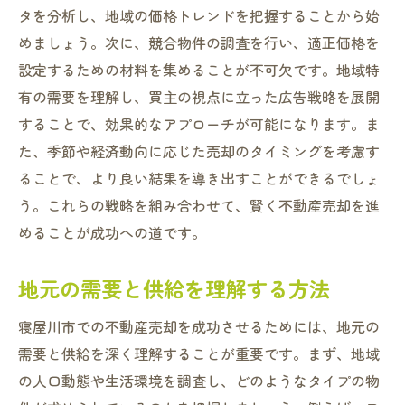
ント
タを分析し、地域の価格トレンドを把握することから始
物件の魅力を引き出すプレゼン方法
めましょう。次に、競合物件の調査を行い、適正価格を
資産価値を高めるための小さな工夫
設定するための材料を集めることが不可欠です。地域特
有の需要を理解し、買主の視点に立った広告戦略を展開
不動産投資家にアピールする売却戦略
することで、効果的なアプローチが可能になります。ま
売却時に強調すべき物件の特徴
た、季節や経済動向に応じた売却のタイミングを考慮す
評価額を上昇させるためのリフォーム
ることで、より良い結果を導き出すことができるでしょ
市場価値を高めるための広告戦略
う。これらの戦略を組み合わせて、賢く不動産売却を進
寝屋川市の不動産売却で失敗しないための知識
めることが成功への道です。
売却の失敗事例から学ぶ教訓
地元の需要と供給を理解する方法
不動産売却の法律とその重要性
よくあるトラブルとその回避策
寝屋川市での不動産売却を成功させるためには、地元の
売却プロセスで注意すべき点
需要と供給を深く理解することが重要です。まず、地域
成功する売却のための事前準備
の人口動態や生活環境を調査し、どのようなタイプの物