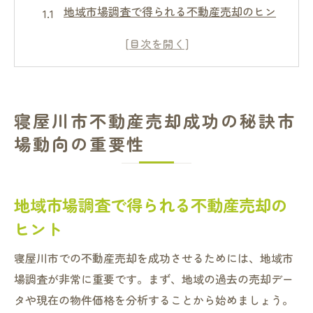
地域市場調査で得られる不動産売却のヒン
ト
寝屋川市の不動産価格変動と売却のタイミ
ング
市場動向を活用した賢い売却戦略
寝屋川市不動産売却成功の秘訣市
地元の需要と供給を理解する方法
場動向の重要性
競合分析で売却成功率を高める
不動産市場動向の最新情報をキャッチ
地域特有の不動産売却を成功させるための戦略
地域市場調査で得られる不動産売却の
寝屋川市の地域特性を反映した売却戦略
ヒント
地元の文化と不動産売却の関係性
寝屋川市での不動産売却を成功させるためには、地域市
地域限定のプロモーション戦術
場調査が非常に重要です。まず、地域の過去の売却デー
効果的な地域ネットワークの活用法
タや現在の物件価格を分析することから始めましょう。