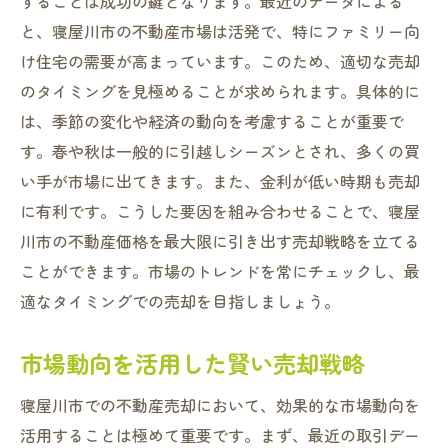
することは成功の鍵となります。最近のデータによる
競争相手を意識した価格の調整
と、寝屋川市の不動産市場は活発で、特にファミリー向
価格設定と売却スピードの関係性
け住宅の需要が高まっています。このため、適切な売却
価格交渉を成功させるテクニック
のタイミングを見極めることが求められます。具体的に
は、季節の変化や経済の動向を考慮することが重要で
価格設定で売却を有利に進める方法
す。春や秋は一般的に引越しシーズンとされ、多くの買
寝屋川市で不動産を売却する際の重要なステッ
い手が市場に出てきます。また、金利が低い時期も売却
プ
に有利です。こうした要因を組み合わせることで、寝屋
売却準備段階での重要事項
川市の不動産価格を最大限に引き出す売却戦略を立てる
法的手続きとその流れ
ことができます。市場のトレンドを常にチェックし、最
売却契約書の作成と確認ポイント
適なタイミングでの売却を目指しましょう。
物件の価値を高めるためのリノベーション
市場動向を活用した賢い売却戦略
買い手に好印象を与えるための内見対策
売却完了までのマイルストーン
寝屋川市での不動産売却において、効果的な市場動向を
資産価値を最大限に引き出す不動産売却のポイ
活用することは極めて重要です。まず、最近の取引デー