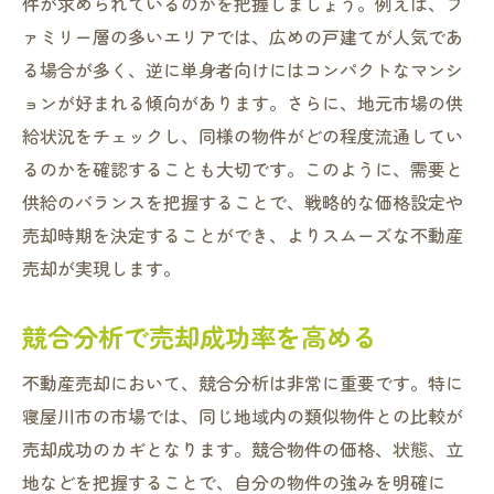
知っておくべき税金と費用の知識
件が求められているのかを把握しましょう。例えば、フ
ァミリー層の多いエリアでは、広めの戸建てが人気であ
安心して進める不動産売却プロセスの手引き
る場合が多く、逆に単身者向けにはコンパクトなマンシ
売却プロセスの全体像を理解する
ョンが好まれる傾向があります。さらに、地元市場の供
ステップバイステップで進める売却計画
給状況をチェックし、同様の物件がどの程度流通してい
専門家のサポートを受けるメリット
るのかを確認することも大切です。このように、需要と
売却期間を短縮するための効率的な手法
供給のバランスを把握することで、戦略的な価格設定や
不動産売却を成功に導くチェックリスト
売却時期を決定することができ、よりスムーズな不動産
売却後の生活に向けた準備
売却が実現します。
競合分析で売却成功率を高める
不動産売却において、競合分析は非常に重要です。特に
寝屋川市の市場では、同じ地域内の類似物件との比較が
売却成功のカギとなります。競合物件の価格、状態、立
地などを把握することで、自分の物件の強みを明確に