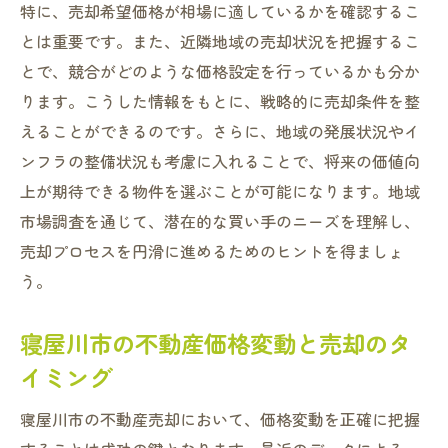
地域特有の規制とその対応策
特に、売却希望価格が相場に適しているかを確認するこ
地域住民のニーズを捉える方法
とは重要です。また、近隣地域の売却状況を把握するこ
信頼できる不動産業者の選び方で売却を円滑に
とで、競合がどのような価格設定を行っているかも分か
ります。こうした情報をもとに、戦略的に売却条件を整
優良業者を見極めるためのチェックポイン
えることができるのです。さらに、地域の発展状況やイ
ト
ンフラの整備状況も考慮に入れることで、将来の価値向
寝屋川市でのおすすめ不動産業者の特徴
上が期待できる物件を選ぶことが可能になります。地域
不動産業者との成功事例から学ぶ
市場調査を通じて、潜在的な買い手のニーズを理解し、
仲介業者との信頼関係を築く方法
売却プロセスを円滑に進めるためのヒントを得ましょ
不動産業者選びで失敗しないための注意点
う。
業者の評判をリサーチする重要性
寝屋川市の不動産価格変動と売却のタ
不動産売却で最適な価格設定が売却率を左右す
る
イミング
市場価格に基づく適切な価格設定方法
寝屋川市の不動産売却において、価格変動を正確に把握
寝屋川市における価格査定の基準