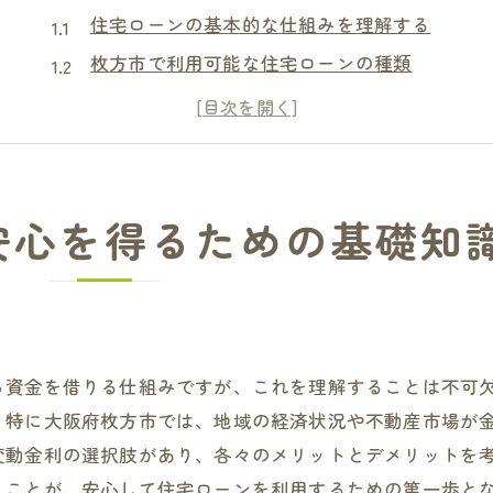
住宅ローンの基本的な仕組みを理解する
枚方市で利用可能な住宅ローンの種類
金利の動向と選び方のポイント
返済計画の重要性と初心者向けガイド
連帯保証と単独借り入れの違い
住宅ローンの手続きに必要な書類
安心を得るための基礎知
連帯保証を活用した住宅ローンプランの利点
連帯保証制度の基礎知識
連帯保証を選ぶメリットとデメリット
る
家族での連帯保証の活用方法
ら資金を借りる仕組みですが、これを理解することは不可
連帯保証時に注意すべきポイント
。特に大阪府枚方市では、地域の経済状況や不動産市場が
収入合算と連帯保証の違い
変動金利の選択肢があり、各々のメリットとデメリットを
連帯保証をスムーズに進めるヒント
うことが、安心して住宅ローンを利用するための第一歩と