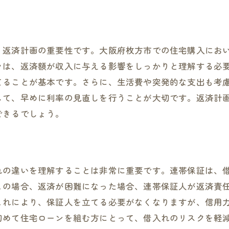
連帯保証契約の流れと注意点
より良い連帯保証を選ぶための比較基準
安心の住まいを実現するための連帯保証の重要性
、返済計画の重要性です。大阪府枚方市での住宅購入にお
連帯保証がもたらす精神的安心感
々は、返済額が収入に与える影響をしっかりと理解する必
将来のリスクを軽減するための連帯保証
てることが基本です。さらに、生活費や突発的な支出も考
連帯保証と資産管理の関連性
して、早めに利率の見直しを行うことが大切です。返済計
連帯保証が必要な理由とその効果
できるでしょう。
住宅購入後の安心を支える連帯保証
連帯保証で安心できる住まい作り
枚方市で成功する住宅ローン戦略の具体例
れの違いを理解することは非常に重要です。連帯保証は、
成功事例から学ぶローン選びの秘訣
この場合、返済が困難になった場合、連帯保証人が返済責
連帯保証を活用した資金計画の実例
これにより、保証人を立てる必要がなくなりますが、信用
枚方市の住宅取得者の体験談
初めて住宅ローンを組む方にとって、借入れのリスクを軽