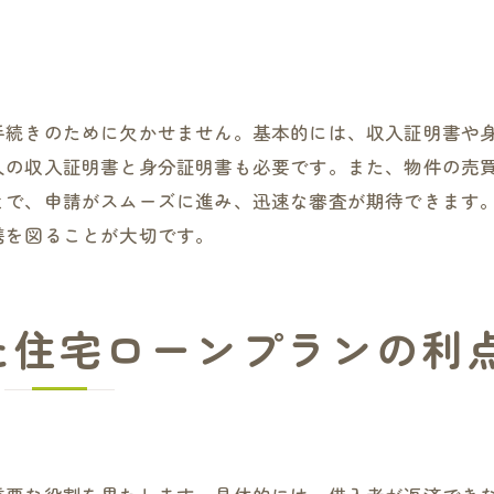
ローンの組み方で差がつく資産形成
失敗しない住宅ローン契約のポイント
枚方市の不動産購入を成功させるステップ
連帯保証を利用した住宅ローンの最新情報
手続きのために欠かせません。基本的には、収入証明書や
最新の連帯保証制度の変更点
人の収入証明書と身分証明書も必要です。また、物件の売
とで、申請がスムーズに進み、迅速な審査が期待できます
枚方市での連帯保証に関する法規制
携を図ることが大切です。
銀行が提供する新しい連帯保証プラン
連帯保証に関する最新の市場動向
ローン契約時に知っておくべき改正情報
た住宅ローンプランの利
連帯保証のトレンドと将来予測
理想の住まいを叶えるための住宅ローン知識
住宅購入の夢を実現するための資金計画
理想の住まいを確保するためのローン選び