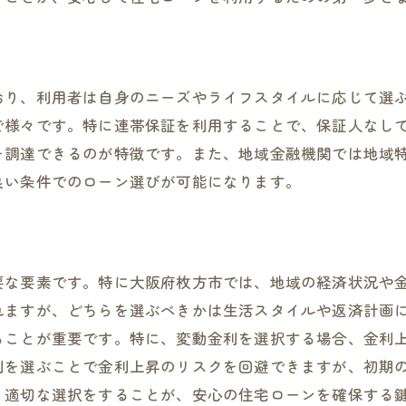
枚方市の地域特性を活かした住宅ローンの選び方
枚方市の不動産市場の現状分析
地域特性に応じた住宅ローンの選択
おり、利用者は自身のニーズやライフスタイルに応じて選
枚方市における住宅購入の利点
で様々です。特に連帯保証を利用することで、保証人なし
を調達できるのが特徴です。また、地域金融機関では地域
地元銀行の住宅ローン商品と特典
良い条件でのローン選びが可能になります。
枚方市のライフスタイルに合うローンプラン
地域密着型サービスの活用法
住宅ローン選択のポイントと連帯保証の役割
住宅ローン選びで重視すべき要素
要な要素です。特に大阪府枚方市では、地域の経済状況や
れますが、どちらを選ぶべきかは生活スタイルや返済計画
連帯保証によるリスク分散の方法
ることが重要です。特に、変動金利を選択する場合、金利
住宅ローン選択時の金利比較のコツ
利を選ぶことで金利上昇のリスクを回避できますが、初期
保証人選びで知っておくべき事項
、適切な選択をすることが、安心の住宅ローンを確保する