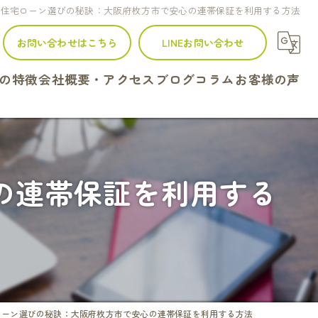
住宅ローン選びの秘訣：大阪府枚方市で安心の連帯保証を利用する方法
お問い合わせはこちら
LINEお問い合わせ
の特徴
会社概要・アクセス
ブログ
コラム
お客様の声
建て
ンション
の連帯保証を利用する
地
続
定
ローン選びの秘訣：大阪府枚方市で安心の連帯保証を利用する方法