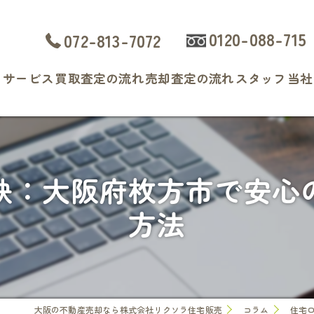
0120-088-715
072-813-7072
ト
サービス
買取査定の流れ
売却査定の流れ
スタッフ
当社
よくある質問
戸
マ
訣：大阪府枚方市で安心
土
方法
相
査
大阪の不動産売却なら株式会社リクソラ住宅販売
コラム
住宅