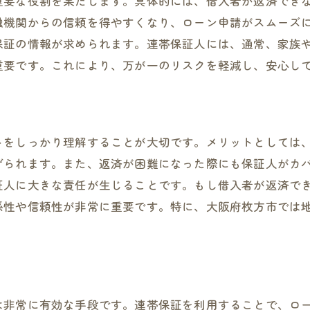
重要な役割を果たします。具体的には、借入者が返済でき
住宅ローンの計画的な返済方法
融機関からの信頼を得やすくなり、ローン申請がスムーズ
住まい選びで後悔しないためのポイント
保証の情報が求められます。連帯保証人には、通常、家族
資産価値を高めるローンの組み方
重要です。これにより、万が一のリスクを軽減し、安心し
未来を見据えたライフプランニング
トをしっかり理解することが大切です。メリットとしては
げられます。また、返済が困難になった際にも保証人がカ
証人に大きな責任が生じることです。もし借入者が返済で
係性や信頼性が非常に重要です。特に、大阪府枚方市では
は非常に有効な手段です。連帯保証を利用することで、ロ