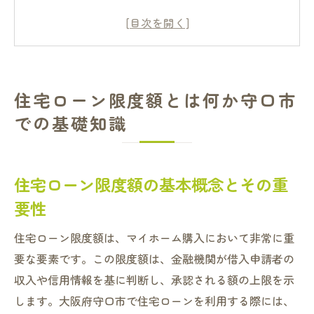
な設定基準
住宅ローン限度額を理解するための基本的
な計算方法
守口市での住宅ローン限度額に影響を与え
住宅ローン限度額とは何か守口市
る要因
での基礎知識
限度額の変更が住宅ローンに及ぼす影響
守口市で住宅ローン限度額を確認する方法
守口市の地域特性が住宅ローン限度額に与える
住宅ローン限度額の基本概念とその重
影響
要性
地域特性を考慮した住宅ローン限度額の設
住宅ローン限度額は、マイホーム購入において非常に重
定
要な要素です。この限度額は、金融機関が借入申請者の
守口市の土地価格が住宅ローンに与える影
収入や信用情報を基に判断し、承認される額の上限を示
響
します。大阪府守口市で住宅ローンを利用する際には、
地域経済の動向が住宅ローン限度額に与え