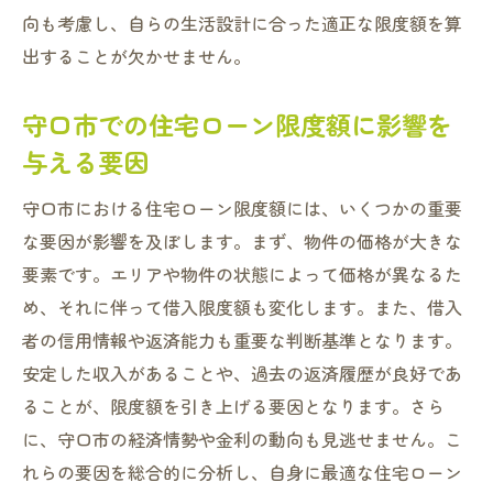
限度額を最大限に引き出すための戦略
向も考慮し、自らの生活設計に合った適正な限度額を算
出することが欠かせません。
守口市での資金計画の基本ステップ
資金計画における住宅ローン限度額の役割
守口市での住宅ローン限度額に影響を
限度額を活用した長期的な資金計画の構築
与える要因
ローン限度額を活かした理想の家計管理
守口市での住宅ローン選びで失敗しないための
守口市における住宅ローン限度額には、いくつかの重要
注意点
な要因が影響を及ぼします。まず、物件の価格が大きな
要素です。エリアや物件の状態によって価格が異なるた
住宅ローン選びの際に注意すべきポイント
め、それに伴って借入限度額も変化します。また、借入
守口市で最適な住宅ローンを選ぶための比
者の信用情報や返済能力も重要な判断基準となります。
較方法
安定した収入があることや、過去の返済履歴が良好であ
住宅ローン限度額選びで陥りがちな罠
ることが、限度額を引き上げる要因となります。さら
守口市でおすすめの住宅ローン選択の実例
に、守口市の経済情勢や金利の動向も見逃せません。こ
ローン選びで失敗しないための事前準備
れらの要因を総合的に分析し、自身に最適な住宅ローン