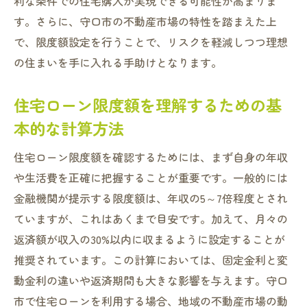
利な条件での住宅購入が実現できる可能性が高まりま
専門家に相談して最適な住宅ローン限度額
す。さらに、守口市の不動産市場の特性を踏まえた上
を設定
で、限度額設定を行うことで、リスクを軽減しつつ理想
守口市での住宅ローン最新情報と金利動向を徹
の住まいを手に入れる手助けとなります。
底解説
守口市の最新住宅ローン市場の概要
住宅ローン限度額を理解するための基
金利変動が住宅ローン限度額に与える影響
本的な計算方法
守口市内で利用可能な住宅ローン商品一覧
住宅ローン限度額を確認するためには、まず自身の年収
最新の金利動向と住宅ローン限度額の関係
や生活費を正確に把握することが重要です。一般的には
守口市での住宅ローン商品を比較する方法
金融機関が提示する限度額は、年収の5～7倍程度とされ
金融機関別の住宅ローン限度額の特性
ていますが、これはあくまで目安です。加えて、月々の
住宅ローン限度額を最大限に活用する資金計画
返済額が収入の30%以内に収まるように設定することが
の立て方
推奨されています。この計算においては、固定金利と変
効果的な資金計画で住宅ローン限度額を活
動金利の違いや返済期間も大きな影響を与えます。守口
用
市で住宅ローンを利用する場合、地域の不動産市場の動