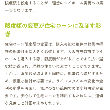
守口市での住宅ローンに関するよくある質
限度額を設定することが、理想のマイホーム実現への第
問と回答
一歩となります。
専門家が教える守口市での住宅ローン限度額の
限度額の変更が住宅ローンに及ぼす影
適切な設定方法
響
専門家が勧める住宅ローン限度額の設定基
準
住宅ローン限度額の変更は、購入可能な物件の範囲や将
守口市での住宅ローン限度額設定に必要な
来の返済計画に大きく影響します。大阪府守口市でマイ
知識
ホームを購入する際、限度額が上がることでより広い選
プロから学ぶ限度額を最適化するコツ
択肢が得られ、理想の住まいに近づくことができます。
守口市でのアドバイザー活用法
しかし、限度額が増えると同時に、返済額も増加するた
住宅ローン限度額の適切な設定で安心の未
め、慎重な検討が必要です。ライフスタイルの変化や金
来へ
利の変動を考慮し、無理のない範囲での限度額設定が重
要です。安心して住宅ローンを利用するためには、適切
専門家による住宅ローン限度額設定の成功
な見直しと計画が求められます。
事例