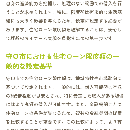
自身の返済能力を把握し、無理のない範囲での借入を行
る影響
うことが求められます。特に、限度額は将来的な生活基
守口市の住環境と住宅ローン限度額の関係
盤にも大きく影響を与えるため、慎重に設定する必要が
地域の将来性と住宅ローン計画の関連性
あります。住宅ローン限度額を理解することは、安心し
守口市での住宅ローン限度額の動向分析
て理想のマイホーム実現を目指すための第一歩です。
理想のマイホームを実現するための住宅ローン
守口市における住宅ローン限度額の一
限度額設定のポイント
般的な設定基準
理想の住まいに必要な住宅ローン限度額の
見極め方
守口市での住宅ローン限度額は、地域特性や市場動向に
予算とライフスタイルに合った住宅ローン
基づいて設定されます。一般的には、借入可能額は年収
限度額の設定方法
の約5倍程度が目安とされ、特に安定した収入がある場合
将来を見据えた住宅ローン限度額の計画
にはより高額の借入が可能です。また、金融機関ごとに
家計に優しい住宅ローン限度額の設定方法
住宅ローンの条件が異なるため、複数の金融機関の提案
を比較することが重要です。この比較によって、より有
住宅ローン限度額を超えないための注意点