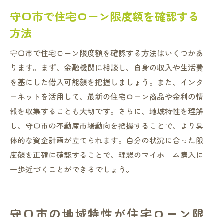
安心して理想の住まいを手に入れるための住宅
守口市で住宅ローン限度額を確認する
ローンプラン
方法
安心できる住宅ローンプランの作り方
守口市での理想の住まいを実現するプラン
守口市で住宅ローン限度額を確認する方法はいくつかあ
ニング
ります。まず、金融機関に相談し、自身の収入や生活費
を基にした借入可能額を把握しましょう。また、インタ
住宅ローンプランにおける限度額の活用法
ーネットを活用して、最新の住宅ローン商品や金利の情
安全な住宅購入のためのローンプラン例
報を収集することも大切です。さらに、地域特性を理解
守口市での安心住宅ローンプランの特徴
し、守口市の不動産市場動向を把握することで、より具
理想と現実のバランスを考えた住宅ローン
体的な資金計画が立てられます。自分の状況に合った限
プラン
度額を正確に確認することで、理想のマイホーム購入に
一歩近づくことができるでしょう。
守口市の地域特性が住宅ローン限