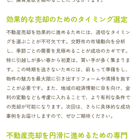
周辺地域との比較で見る交野市の強み
環境変化による市場トレンドの変遷
効果的な売却のためのタイミング選定
交野市で注目されるエリアと物件タイプ
不動産売却を効果的に進めるためには、適切なタイミン
持続可能性を考慮した売却戦略の必要性
グを選ぶことが不可欠です。交野市の市場動向を分析
交野市の不動産売却で知っておくべき市場動向
し、季節ごとの需要を見極めることが成功のカギです。
と戦略の組み立て方
特に引越しが多い春から初夏は、買い手が多く集まりま
市場動向を読み解くための基本指標
す。この時期を逃さないためには、前もって準備をし、
物件の魅力を最大限に引き出すリフォームや清掃を施す
交野市の不動産需要予測とその活用法
ことが必要です。また、地域の経済情勢に目を向け、金
未来を見据えた売却計画の立案
利の変動なども考慮に入れることで、より有利な条件で
売却成功に必要な戦略的パートナーの選定
の売却が可能になります。次回は、さらに具体的な成功
市場動向に応じた柔軟な戦略の調整方法
事例をお届けしますので、ぜひご期待ください。
成功事例に学ぶ効果的な市場戦略
不動産売却を円滑に進めるための専門