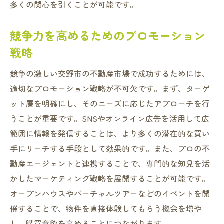
交野市特有の法令と手続きへの対応法
多くの関心を引くことが可能です。
交野市での不動産売却をスムーズに進めるため
競争力を高めるためのプロモーション
の必須戦略
戦略
売却プロセスの全体像とステップ
スムーズな手続きのための書類準備
競争の激しい交野市の不動産市場で成功するためには、
不動産仲介業者の選び方と活用法
適切なプロモーション戦略が不可欠です。まず、ターゲ
トラブルを避けるための契約書作成のポイ
ット層を明確にし、そのニーズに応じたアプローチを行
ント
うことが重要です。SNSやオンライン広告を活用して広
範囲に情報を発信することは、より多くの潜在的な買い
迅速な売却を支えるフォローアップ戦略
手にリーチする手段として効果的です。また、プロの不
取引完了後のアフターサポート体制
動産エージェントと連携することで、専門的な知見を活
不動産売却を成功に導く交野市市場の最新トレ
かしたマーケティング戦略を展開することが可能です。
ンド
オープンハウスやバーチャルツアーなどのイベントを開
最新技術を活用した売却手法の紹介
催することで、物件を直接体験してもらう機会を増や
交野市の不動産価格推移と今後の見通し
し、購買意欲を高めることにつながります。