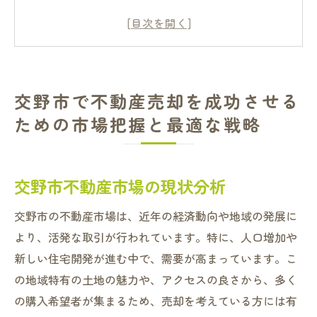
地域特性を活かした売却戦略の立て方
市場動向に基づく価格設定のコツ
競争力を高めるためのプロモーション戦略
効果的な売却のためのタイミング選定
交野市で不動産売却を成功させる
不動産売却を円滑に進めるための専門家の
ための市場把握と最適な戦略
活用
不動産売却のプロが教える交野市の市場動向と
成功の鍵
交野市不動産市場の現状分析
プロが見る交野市不動産市場の潜在力
交野市の不動産市場は、近年の経済動向や地域の発展に
成功する売却のための重要ポイント
より、活発な取引が行われています。特に、人口増加や
市場動向を掴むための情報収集法
新しい住宅開発が進む中で、需要が高まっています。こ
プロが推奨する売却時の交渉テクニック
の地域特有の土地の魅力や、アクセスの良さから、多く
競争優位を保つための市場戦略
の購入希望者が集まるため、売却を考えている方には有