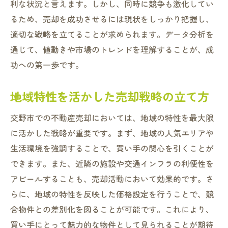
プロから学ぶ交野市でのリスク管理法
利な状況と言えます。しかし、同時に競争も激化してい
るため、売却を成功させるには現状をしっかり把握し、
交野市の不動産売却で競争に勝つための効果的
適切な戦略を立てることが求められます。データ分析を
な戦略
通じて、値動きや市場のトレンドを理解することが、成
競争力を高める価格設定の秘訣
功への第一歩です。
魅力を引き出す物件プレゼンテーション法
ターゲット顧客に響く広告戦略
地域特性を活かした売却戦略の立て方
効果的な内覧会の企画と対応
交野市での不動産売却においては、地域の特性を最大限
競合物件に差をつけるための創意工夫
に活かした戦略が重要です。まず、地域の人気エリアや
契約成立までのクロージングテクニック
生活環境を強調することで、買い手の関心を引くことが
資産価値を最大化する交野市の不動産売却タイ
できます。また、近隣の施設や交通インフラの利便性を
ミングの見極め方
アピールすることも、売却活動において効果的です。さ
売却タイミングの見極めに必要な市場デー
らに、地域の特性を反映した価格設定を行うことで、競
タ
合物件との差別化を図ることが可能です。これにより、
季節ごとの市場変動とその影響
買い手にとって魅力的な物件として見られることが期待