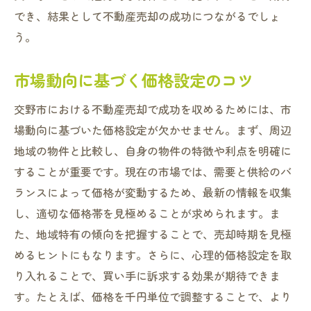
交野市の経済指標が示す売却の好機
でき、結果として不動産売却の成功につながるでしょ
う。
需要と供給のバランスを図るタイミング戦
略
市場動向に基づく価格設定のコツ
長期視点での市場トレンド分析
タイミングを味方につける売却計画
交野市における不動産売却で成功を収めるためには、市
場動向に基づいた価格設定が欠かせません。まず、周辺
交野市特有の不動産市場で成功するための売却
地域の物件と比較し、自身の物件の特徴や利点を明確に
ヒント
することが重要です。現在の市場では、需要と供給のバ
交野市不動産市場の特長と対応策
ランスによって価格が変動するため、最新の情報を収集
地域コミュニティを活かした売却アプロー
し、適切な価格帯を見極めることが求められます。ま
チ
た、地域特有の傾向を把握することで、売却時期を見極
購入者のニーズを捉えるためのリサーチ法
めるヒントにもなります。さらに、心理的価格設定を取
地域密着型のプロモーション活動
り入れることで、買い手に訴求する効果が期待できま
地元の信用を得るための信頼構築法
す。たとえば、価格を千円単位で調整することで、より